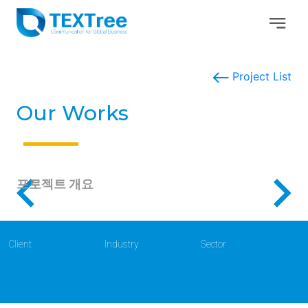
Project List
Our Works
프로젝트 개요
Client
Industry
Sector